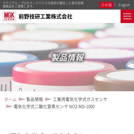
マテリアル・プロセス・デバイスの技術が融合した高付加価
日本語
English
値製品をご提案します。
前野技研工業株式会社
製品情報
ホーム
製品情報
工業用電気化学式ガスセンサ
電気化学式二酸化窒素センサ NO2-MD-1000