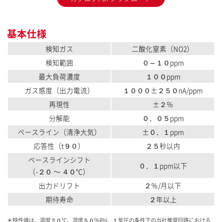
基本仕様
検知ガス
二酸化窒素（NO2）
検知範囲
０～１０ppm
最大負荷濃度
１００ppm
ガス感度（出力電流）
１０００±２５０nA/ppm
再現性
±２％
分解能
０．０５ppm
ベースライン（清浄大気）
±０．１ppm
応答性（t９０）
２５秒以内
ベースラインシフト
０．１ppm以下
（-２０ 〜 ４０℃）
出力ドリフト
２％/月以下
期待寿命
２年以上
＊特性値は、温度２０℃、湿度５０％RH、１気圧の条件下の当社推奨回路における