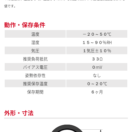
値です。
動作・保存条件
温度
－２０～５０℃
湿度
１５～９０％RH
気圧
１気圧±１０％
推奨負荷抵抗
３３Ω
バイアス電圧
０ｍV
姿勢依存性
なし
推奨保存温度
０～２０℃
保存期間
６ヶ月
外形・寸法