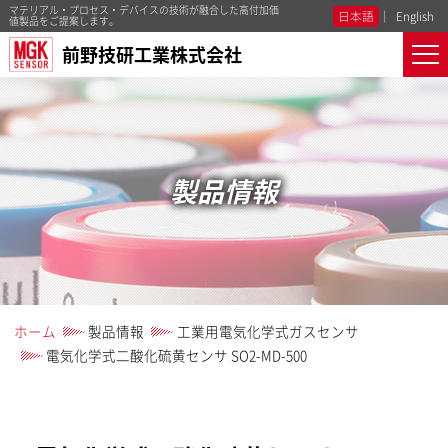
マテリアル・プロセス・デバイスの技術が融合した高付加価
日本語
English
値製品をご提案します。
前野技研工業株式会社
製品情報
ホーム
製品情報
工業用電気化学式ガスセンサ
電気化学式二酸化硫黄センサ SO2-MD-500