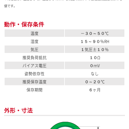
値です。
動作・保存条件
温度
－３０～５０℃
湿度
１５～９０％RH
気圧
１気圧±１０％
推奨負荷抵抗
１０Ω
バイアス電圧
０ｍV
姿勢依存性
なし
推奨保存温度
０～２０℃
保存期間
６ヶ月
外形・寸法