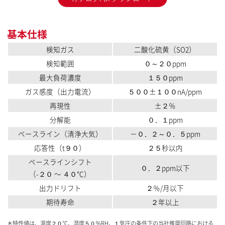
基本仕様
検知ガス
二酸化硫黄（SO2）
検知範囲
０～２０ppm
最大負荷濃度
１５０ppm
ガス感度（出力電流）
５００±１００nA/ppm
再現性
±２％
分解能
０．１ppm
ベースライン（清浄大気）
－０．２～０．５ppm
応答性（t９０）
２５秒以内
ベースラインシフト
０．２ppm以下
（-２０ 〜 ４０℃）
出力ドリフト
２％/月以下
期待寿命
２年以上
＊特性値は、温度２０℃、湿度５０％RH、１気圧の条件下の当社推奨回路における