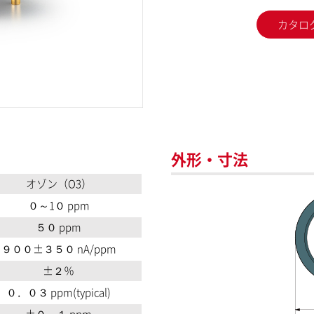
カタロ
外形・寸法
オゾン（O3）
０～1０ ppm
５０ ppm
９００±３５０ nA/ppm
±２％
０．０３ ppm(typical)
±０．１ ppm