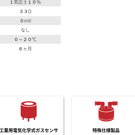
１気圧±１０％
３３Ω
０ｍV
なし
０～２０℃
６ヶ月
工業用電気化学式ガスセンサ
特殊仕様製品