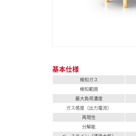
基本仕様
検知ガス
検知範囲
最大負荷濃度
ガス感度（出力電流）
再現性
分解能
ベースライン（清浄大気）