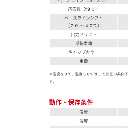
応答性（t９０）
ベースラインシフト
（２０ 〜 ４０℃）
出力ドリフト
期待寿命
キャップカラー
重量
※温度２０℃、湿度５０％RH、１気圧の条件
す。
動作・保存条件
温度
湿度