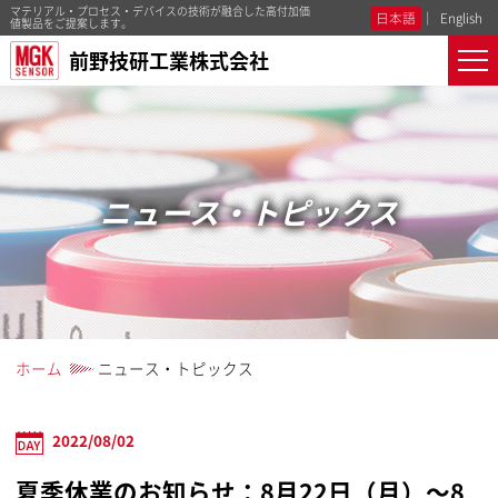
マテリアル・プロセス・デバイスの技術が融合した高付加価
日本語
English
値製品をご提案します。
前野技研工業株式会社
ニュース・トピックス
ホーム
ニュース・トピックス
2022/08/02
夏季休業のお知らせ：8月22日（月）～8